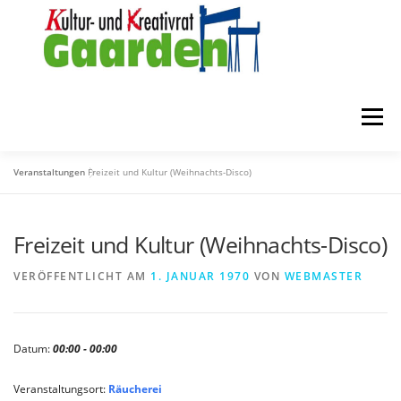
Zum
Inhalt
springen
Menü
Veranstaltungen
Freizeit und Kultur (Weihnachts-Disco)
STARTSEITE
ZUR FÖRDERUNG
ÜBER UNS
Freizeit und Kultur (Weihnachts-Disco)
MITGLIEDER
KONTAKT
VERÖFFENTLICHT AM
1. JANUAR 1970
VON
WEBMASTER
Datum:
00:00 - 00:00
Veranstaltungsort:
Räucherei