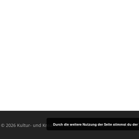
Durch die weitere Nutzung der Seite stimmst du de
 © 2026 Kultur- und Kreativrat Gaarden
–
OnePress
Theme von Fa