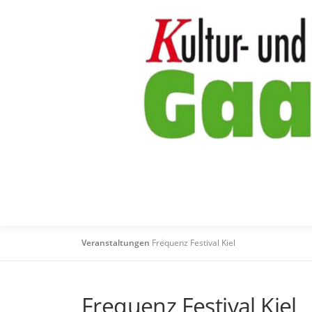
Zum
Inhalt
springen
Veranstaltungen
Frequenz Festival Kiel
Frequenz Festival Kiel