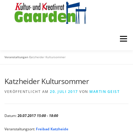
Zum
Inhalt
springen
Menü
Veranstaltungen
Katzheider Kultursommer
STARTSEITE
ZUR FÖRDERUNG
ÜBER UNS
Katzheider Kultursommer
MITGLIEDER
KONTAKT
VERÖFFENTLICHT AM
20. JULI 2017
VON
MARTIN GEIST
Datum:
20.07.2017
15:00 - 18:00
Veranstaltungsort:
Freibad Katzheide