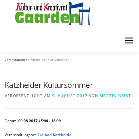
Zum
Inhalt
springen
Menü
Veranstaltungen
Katzheider Kultursommer
STARTSEITE
ZUR FÖRDERUNG
ÜBER UNS
Katzheider Kultursommer
MITGLIEDER
KONTAKT
VERÖFFENTLICHT AM
9. AUGUST 2017
VON
MARTIN GEIST
Datum:
09.08.2017
15:00 - 18:00
Veranstaltungsort:
Freibad Katzheide