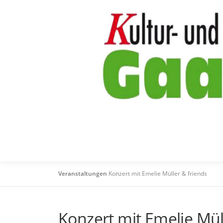
Zum
Inhalt
springen
Veranstaltungen
Konzert mit Emelie Müller & friends
Konzert mit Emelie Mül