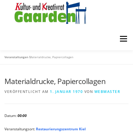
Zum
Inhalt
springen
Menü
Veranstaltungen
Materialdrucke, Papiercollagen
STARTSEITE
ZUR FÖRDERUNG
ÜBER UNS
Materialdrucke, Papiercollagen
MITGLIEDER
KONTAKT
VERÖFFENTLICHT AM
1. JANUAR 1970
VON
WEBMASTER
Datum:
00:00
Veranstaltungsort:
Restaurierungszentrum Kiel