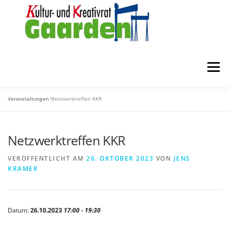
Zum
Inhalt
springen
Menü
Veranstaltungen
Netzwerktreffen KKR
STARTSEITE
ZUR FÖRDERUNG
ÜBER UNS
Netzwerktreffen KKR
MITGLIEDER
KONTAKT
VERÖFFENTLICHT AM
26. OKTOBER 2023
VON
JENS
KRAMER
Datum:
26.10.2023
17:00 - 19:30