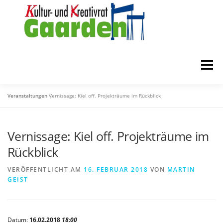
Zum
Inhalt
springen
Menü
Veranstaltungen
Vernissage: Kiel off. Projekträume im Rückblick
STARTSEITE
ZUR FÖRDERUNG
ÜBER UNS
Vernissage: Kiel off. Projekträume im
MITGLIEDER
KONTAKT
Rückblick
VERÖFFENTLICHT AM
16. FEBRUAR 2018
VON
MARTIN
GEIST
Datum:
16.02.2018
18:00