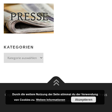
KATEGORIEN
Kategorien
Copyright © 2026 Kultur- und Kreativrat Gaarden
–
OnePress
Durch die weitere Nutzung der Seite stimmst du der Verwendung
Akzeptieren
von Cookies zu.
Weitere Informationen
Theme von FameThemes