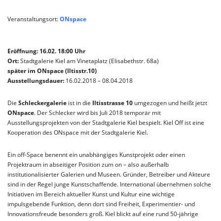
Veranstaltungsort:
ONspace
Eröffnung: 16.02. 18:00 Uhr
Ort:
Stadtgalerie Kiel am Vinetaplatz (Elisabethstr. 68a)
später im ONspace (Iltisstr.10)
Ausstellungsdauer:
16.02.2018 – 08.04.2018
Die
Schleckergalerie
ist in die
Iltisstrasse 10
umgezogen und heißt jetzt
ONspace
. Der Schlecker wird bis Juli 2018 temporär mit
Ausstellungsprojekten von der Stadtgalerie Kiel bespielt. Kiel Off ist eine
Kooperation des ONspace mit der Stadtgalerie Kiel.
Ein off-Space benennt ein unabhängiges Kunstprojekt oder einen
Projektraum in abseitiger Position zum on – also außerhalb
institutionalisierter Galerien und Museen. Gründer, Betreiber und Akteure
sind in der Regel junge Kunstschaffende. International übernehmen solche
Initiativen im Bereich aktueller Kunst und Kultur eine wichtige
impulsgebende Funktion, denn dort sind Freiheit, Experimentier- und
Innovationsfreude besonders groß. Kiel blickt auf eine rund 50-jährige