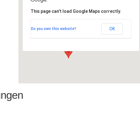
This page can't load Google Maps correctly.
alte mu Impuls-Werk e.V
OK
Do you own this website?
Lorenzendamm 6/8 - Kiel
Veranstaltungen
ungen