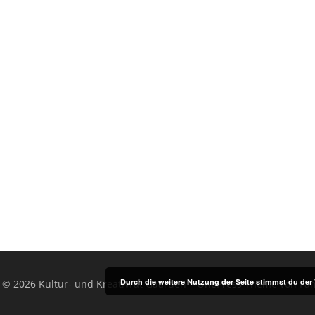
Durch die weitere Nutzung der Seite stimmst du de
 © 2026 Kultur- und Kreativrat Gaarden
–
OnePress
Theme von Fa