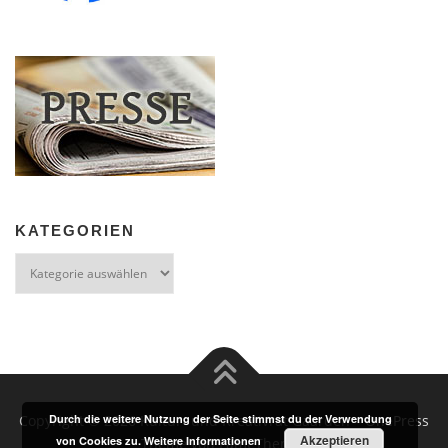
KATEGORIEN
Kategorien
Copyright © 2026 Kultur- und Kreativrat Gaarden
–
OnePress
Durch die weitere Nutzung der Seite stimmst du der Verwendung
Akzeptieren
von Cookies zu.
Weitere Informationen
Theme von FameThemes