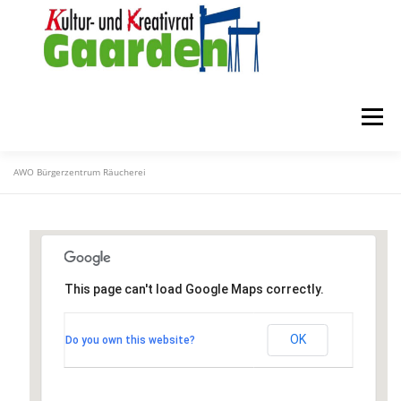
Zum
Inhalt
springen
Menü
AWO Bürgerzentrum Räucherei
STARTSEITE
ZUR FÖRDERUNG
ÜBER UNS
MITGLIEDER
KONTAKT
This page can't load Google Maps correctly.
AWO Bürgerzentrum Räucherei
OK
Do you own this website?
Preetzer Straße 35 - Kiel
Veranstaltungen