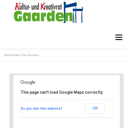
Zum
Inhalt
springen
Menü
Hochbunker Kiel Gaarden
STARTSEITE
ZUR FÖRDERUNG
ÜBER UNS
MITGLIEDER
KONTAKT
This page can't load Google Maps correctly.
Hochbunker Kiel Gaarden
OK
Do you own this website?
Iltisstraße 68 - Kiel
Veranstaltungen