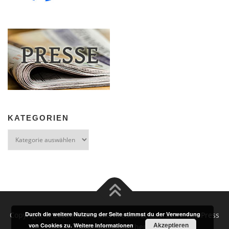
KATEGORIEN
Kategorien
Copyright © 2026 Kultur- und Kreativrat Gaarden
–
OnePress
Durch die weitere Nutzung der Seite stimmst du der Verwendung
Akzeptieren
von Cookies zu.
Weitere Informationen
Theme von FameThemes