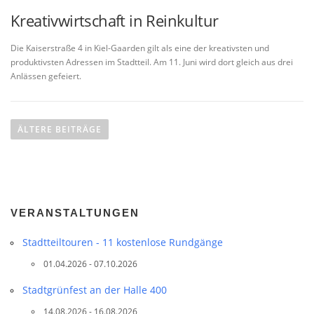
Kreativwirtschaft in Reinkultur
Die Kaiserstraße 4 in Kiel-Gaarden gilt als eine der kreativsten und
produktivsten Adressen im Stadtteil. Am 11. Juni wird dort gleich aus drei
Anlässen gefeiert.
B
e
ÄLTERE BEITRÄGE
i
t
r
a
VERANSTALTUNGEN
g
s
Stadtteil­touren - 11 kostenlose Rundgänge
n
01.04.2026 - 07.10.2026
a
v
Stadtgrünfest an der Halle 400
i
14.08.2026 - 16.08.2026