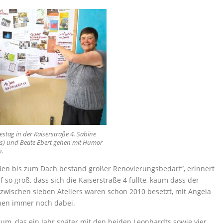
estag in der Kaiserstraße 4. Sabine
ks) und Beate Ebert gehen mit Humor
n.
den bis zum Dach bestand großer Renovierungsbedarf“, erinnert
 so groß, dass sich die Kaiserstraße 4 füllte, kaum dass der
zwischen sieben Ateliers waren schon 2010 besetzt, mit Angela
nnen immer noch dabei.
rum, das ein Jahr später mit den beiden Leonhardts sowie vier