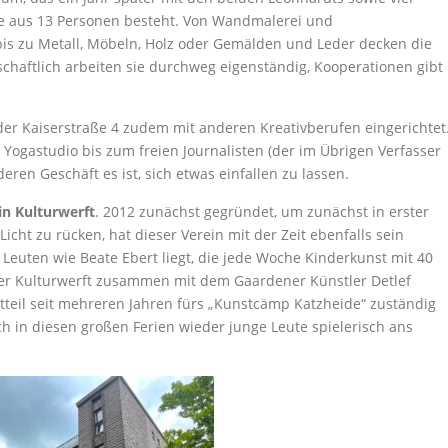
te aus 13 Personen besteht. Von Wandmalerei und
bis zu Metall, Möbeln, Holz oder Gemälden und Leder decken die
schaftlich arbeiten sie durchweg eigenständig, Kooperationen gibt
er Kaiserstraße 4 zudem mit anderen Kreativberufen eingerichtet
d Yogastudio bis zum freien Journalisten (der im Übrigen Verfasser
eren Geschäft es ist, sich etwas einfallen zu lassen.
in Kulturwerft
. 2012 zunächst gegründet, um zunächst in erster
icht zu rücken, hat dieser Verein mit der Zeit ebenfalls sein
Leuten wie Beate Ebert liegt, die jede Woche Kinderkunst mit 40
r Kulturwerft zusammen mit dem Gaardener Künstler Detlef
teil seit mehreren Jahren fürs „Kunstcämp Katzheide“ zuständig
h in diesen großen Ferien wieder junge Leute spielerisch ans