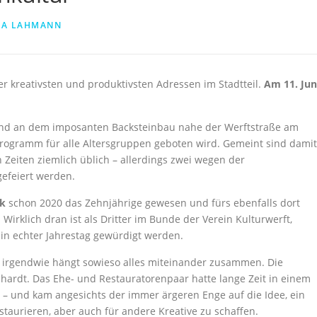
NA LAHMANN
der kreativsten und produktivsten Adressen im Stadtteil.
Am 11. Jun
 und an dem imposanten Backsteinbau nahe der Werftstraße am
rogramm für alle Altersgruppen geboten wird. Gemeint sind damit
n Zeiten ziemlich üblich – allerdings zwei wegen der
efeiert werden.
rk
schon 2020 das Zehnjährige gewesen und fürs ebenfalls dort
 Wirklich dran ist als Dritter im Bunde der Verein Kulturwerft,
n echter Jahrestag gewürdigt werden.
enn irgendwie hängt sowieso alles miteinander zusammen. Die
hardt. Das Ehe- und Restauratorenpaar hatte lange Zeit in einem
t – und kam angesichts der immer ärgeren Enge auf die Idee, ein
staurieren, aber auch für andere Kreative zu schaffen.