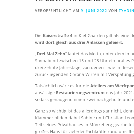
VERÖFFENTLICHT AM
9. JUNI 2022
VON
TYADI
Die
Kaiserstraße 4
in Kiel-Gaarden gilt als eine 
wird dort gleich aus drei Anlässen gefeiert.
„
Drei Mal Zehn
“ lautet das Motto, unter dem in
Sonnabend zwischen 15 und 23 Uhr ein pralles P
drei zehnte Jahrestage, von denen – wie in diese
zurückliegenden Corona-Wirren mit Verspätung g
Tatsächlich wäre es für die
Ateliers am Werftpa
ansässige
Restaurierungszentrum
das Jahr 2021.
sodass genaugenommen zwei nachgeholte und ei
Ganz so wichtig ist das allerdings gar nicht, d
Klammer bilden dabei Sabine und Christian Leon
Teil seines Privathauses in Mönkeberg gearbeite
großes Haus für vielerlei Fachkräfte rund ums Re