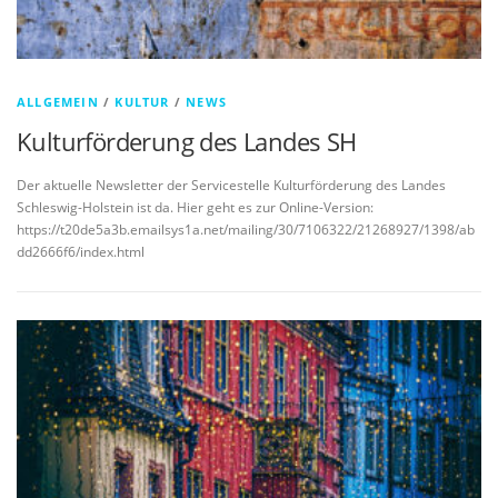
ALLGEMEIN
/
KULTUR
/
NEWS
Kulturförderung des Landes SH
Der aktuelle Newsletter der Servicestelle Kulturförderung des Landes
Schleswig-Holstein ist da. Hier geht es zur Online-Version:
https://t20de5a3b.emailsys1a.net/mailing/30/7106322/21268927/1398/ab
dd2666f6/index.html