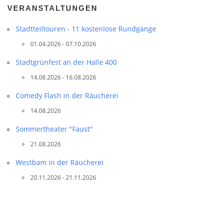
VERANSTALTUNGEN
g
s
Stadtteil­touren - 11 kostenlose Rundgänge
n
01.04.2026 - 07.10.2026
a
v
Stadtgrünfest an der Halle 400
i
14.08.2026 - 16.08.2026
g
Comedy Flash in der Räucherei
a
14.08.2026
t
i
Sommertheater "Faust"
o
21.08.2026
n
Westbam in der Räucherei
20.11.2026 - 21.11.2026