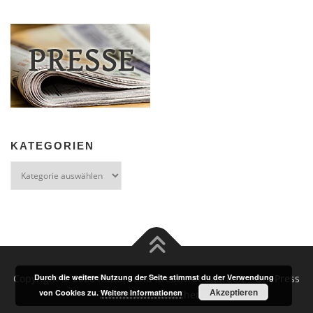
KATEGORIEN
Kategorien
Durch die weitere Nutzung der Seite stimmst du der Verwendung
Copyright © 2026 Kultur- und Kreativrat Gaarden
–
OnePress
Akzeptieren
von Cookies zu.
Weitere Informationen
Theme von FameThemes