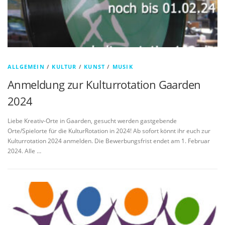
ALLGEMEIN
/
KULTUR
/
KUNST
/
MUSIK
Anmeldung zur Kulturrotation Gaarden
2024
Liebe Kreativ-Orte in Gaarden, gesucht werden gastgebende
Orte/Spielorte für die KulturRotation in 2024! Ab sofort könnt ihr euch zur
Kulturrotation 2024 anmelden. Die Bewerbungsfrist endet am 1. Februar
2024. Alle …