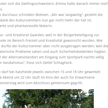
uten sich die Zwillingsschwestern, Emma hatte danach immer noc
u.
durchaus schnöden Motiven. „Mir war langweilig“, gesteht die
s dank des Kultursommers nun gar nicht mehr der Fall ist.
tierte und phantasievolle Malerin.
ur- und Kreativrat Gaarden, weil in der Bürgerbeteiligung zur
te im Bereich Freizeit und Kreativität gewünscht wurden. Wie
 durfte der Kultursommer aber nicht ausgetragen werden, weil di
satorische Probleme sahen und auch Sicherheitsbedenken hegten.
l der Alternativstandort am Eingang zum Sportpark nachts völlig
on Vandalismus“, freut sich Detlef Schlagheck.
arf bei Katzheide jeweils zwischen 15 und 18 Uhr gewerkelt
te Abend um 22 Uhr läuft im Kino der auch für Erwachsene
Donnerstag wird zum Abschluss gemeinsam gegrillt.