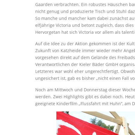
Gaarden verbrachten. Ein robustes Häuschen ba
nicht genug und produzierte Tisch und Stuhl daz
So manche und mancher kam dabei zunächst aus 
elfjährige Victoria und betont zugleich, dass die
Hervorgetan hat sich Victoria vor allem als talen
Auf die Idee zu der Aktion gekommen ist der Kult
Zukunft von Katzheide immer wieder mehr Angebo
vorgesehen direkt auf dem Gelände des Freibads
Verantwortlichen der Kieler Bäder GmbH organi
Letzteres war wohl eher ungerechtfertigt. Obwoh
ungesichert ist, gab es bisher „nicht einen Fall v
Noch am Mittwoch und Donnerstag dieser Woche d
werden. Zwei Highlights gibt es dabei noch. Heu
geeignete Kinderfilm „Flussfahrt mit Huhn“, am 