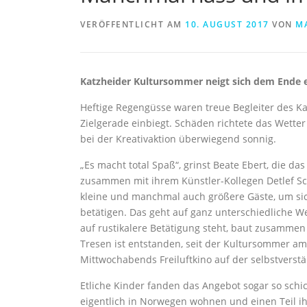
VERÖFFENTLICHT AM
10. AUGUST 2017
VON
MA
Katzheider Kultursommer neigt sich dem Ende e
Heftige Regengüsse waren treue Begleiter des K
Zielgerade einbiegt. Schäden richtete das Wetter
bei der Kreativaktion überwiegend sonnig.
„Es macht total Spaß“, grinst Beate Ebert, die da
zusammen mit ihrem Künstler-Kollegen Detlef Sc
kleine und manchmal auch größere Gäste, um sic
betätigen. Das geht auf ganz unterschiedliche We
auf rustikalere Betätigung steht, baut zusammen 
Tresen ist entstanden, seit der Kultursommer am
Mittwochabends Freiluftkino auf der selbstverstä
Etliche Kinder fanden das Angebot sogar so schi
eigentlich in Norwegen wohnen und einen Teil ihr