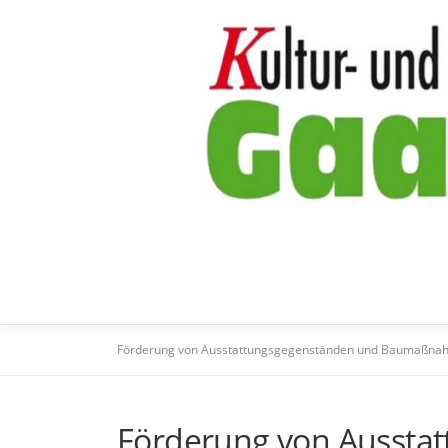
Zum
Inhalt
springen
Förderung von Ausstattungsgegenständen und Baumaßnahm
Förderung von Aussta