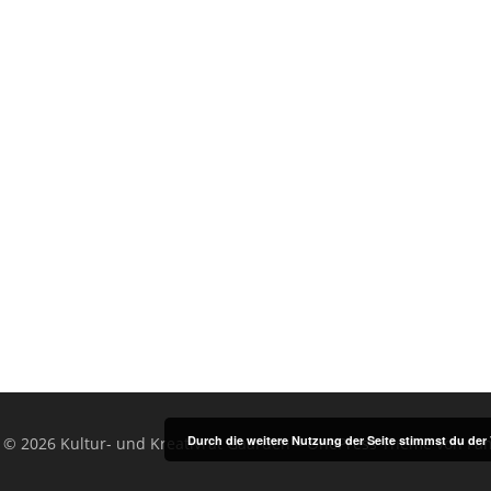
Durch die weitere Nutzung der Seite stimmst du de
 © 2026 Kultur- und Kreativrat Gaarden
–
OnePress
Theme von Fa