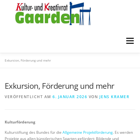
Zum
Inhalt
springen
Menü
Exkursion, Förderung und mehr
STARTSEITE
ZUR FÖRDERUNG
ÜBER UNS
Exkursion, Förderung und mehr
MITGLIEDER
KONTAKT
VERÖFFENTLICHT AM
6. JANUAR 2026
VON
JENS KRAMER
Kulturförderung
Kulturstiftung des Bundes für die
Allgemeine Projektförderung
. Es werden
Projekte aus allen künstlerischen Sparten gefördert: Bildende und