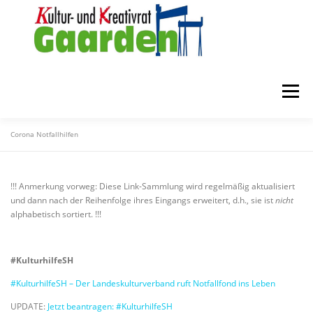
Zum
Inhalt
springen
Menü
Corona Notfallhilfen
STARTSEITE
ZUR FÖRDERUNG
ÜBER UNS
!!! Anmerkung vorweg: Diese Link-Sammlung wird regelmäßig aktualisiert
MITGLIEDER
KONTAKT
und dann nach der Reihenfolge ihres Eingangs erweitert, d.h., sie ist
nicht
alphabetisch sortiert. !!!
#KulturhilfeSH
#KulturhilfeSH – Der Landeskulturverband ruft Notfallfond ins Leben
UPDATE:
Jetzt beantragen: #KulturhilfeSH