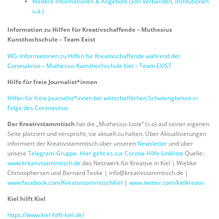
Weitere Informationen & Angebote (von Verbänden, Institutionen
u.ä.)
Information zu Hilfen für Kreativschaffende – Muthesius
Kunsthochschule – Team Exist
WG: Informationen zu Hilfen für Kreativschaffende während der
Coronakrise – Muthesius Kunsthochschule Kiel – Team EXIST
Hilfe für freie Journalist*innen
Hilfen für freie Journalist*innen bei wirtschaftlichen Schwierigkeiten in
Folge des Coronavirus
Der Kreativstammtisch
hat die „Muthesius-Liste“ (s.o) auf seiner eigenen
Seite platziert und verspricht, sie aktuell zu halten. Über Aktualisierungen
informiert der Kreativstammtisch über unseren
Newsletter
und über
unsere
Telegram-Gruppe
.
Hier geht es zur Corona-Hilfe-Linkliste
Quelle:
www.kreativstammtisch.de
das Netzwerk für Kreative in Kiel | Wiebke
Christophersen und Bernard Teske |
info@kreativstammtisch.de
|
www.facebook.com/KreativstammtischKiel
|
www.twitter.com/kielkreativ
Kiel hilft Kiel
https://www.kiel-hilft-kiel.de/