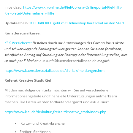
Infos dazu:
https://www.kn-online.de/Kiel/Corona-Onlineportal-Kiel-hilft-
Kiel-bietet-Unternehmen-Hilfe
Update 05.06.:
KIEL hilft KIEL geht mit Onlineshop Kauf.lokal an den Start
Künstlersozialkasse:
KSK-Versicherte:
Bestehen durch die Auswirkungen des Corona-Virus akute
und schwerwiegende Zahlungsschwierigkeiten können Sie einen formlosen,
schriftlichen Antrag auf Stundung der Beiträge oder Ratenzahlung stellen; dies
ist auch per E-Mail an
auskunft@
kuenstlersozialkasse.de
möglich.
https://www.kuenstlersozialkasse.de/die-ksk/meldungen.html
Referat Kreative Stadt Kiel
Mit den nachfolgenden Links möchten wir Sie auf verschiedene
Informationsangebote und finanzielle Unterstützungen aufmerksam
machen. Die Listen werden fortlaufend ergänzt und aktualisiert.
https://www.kiel.de/de/kultur_freizeit/kreative_stadt/index.php
Kultur- und Kreativbranche
Freiberufler*innen