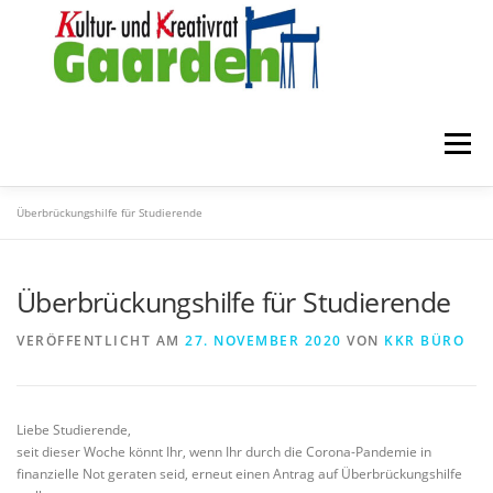
Zum
Inhalt
springen
Menü
Überbrückungshilfe für Studierende
STARTSEITE
ZUR FÖRDERUNG
ÜBER UNS
Überbrückungshilfe für Studierende
MITGLIEDER
KONTAKT
VERÖFFENTLICHT AM
27. NOVEMBER 2020
VON
KKR BÜRO
Liebe Studierende,
seit dieser Woche könnt Ihr, wenn Ihr durch die Corona-Pandemie in
finanzielle Not geraten seid, erneut einen Antrag auf Überbrückungshilfe